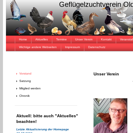
Geflügelzuchtverein Ol
Home
Aktuelles
Termine
Unser Verein
Kontakt
Veransta
Wichtige andere Webseiten
Impressum
Datenschutz
Unser Verein
Vorstand
Satzung
Vorst
Mitglied werden
Chronik
Aktuell: bitte auch "Aktuelles"
beachten!
Letzte Aktualisierung der Homepage