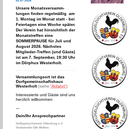
02.07.2026
Unsere Monatsversamm-
lungen finden regelmäßig am
1. Montag im Monat statt - bei
Feiertagen eine Woche später.
Der Verein hat hinsichtlich der
Monatstreffen eine
SOMMERPAUSE für Juli und
August 2026. Nächstes
Mitglieder-Treffen (und Gäste)
ist am 7. September, 19:30 Uhr
im Dörphus Westerholt.
Versammlungsort ist das
Dorfgemeinschaftshaus
Westerholt
(siehe
"Anfahrt"
).
Interessierte und Gäste sind uns
herzlich willkommen.
...
Dein/Ihr Ansprechpartner
Geflügelzuchtverein Oldenburg e.V.
Vorsitzender Dirk Wolters