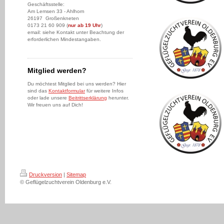
Geschäftsstelle:
Am Lemsen 33 - Ahlhorn
26197 Großenkneten
0173 21 60 909 (
nur ab 19 Uhr
)
email: siehe Kontakt unter Beachtung der
erforderlichen Mindestangaben.
Mitglied werden?
Du möchtest Mitglied bei uns werden? Hier
sind das
Kontaktformular
für weitere Infos
oder lade unsere
Beitrittserklärung
herunter.
Wir freuen uns auf Dich!
Druckversion
|
Sitemap
© Geflügelzuchtverein Oldenburg e.V.